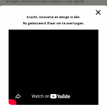
energie-efficiënte koelinstallaties voor allerlei
soorten bedrijven. Of het nu gaat om het koelen van
producten in een winkel, magazijn of andere
kracht, innovatie en design in één.
commerciële ruimte, wij hebben de juiste oplossing
Nu gelanceerd. Klaar om te overtuigen.
voor u.
IJsblokjesmachines:
Voor horecagelegenheden
die behoefte hebben aan regelmatige ijsproductie,
leveren wij ijsblokjesmachines die snel en efficiënt
werken. Van kleine modellen voor bars tot grotere
machines voor hotels en restaurants, wij hebben
een machine die aan uw wensen voldoet.
Wandkoelingen:
Onze wandkoelingen zijn perfect
voor het koelen van producten in winkels en
supermarkten. Ze bieden uitstekende zichtbaarheid
van uw producten, terwijl ze tegelijkertijd
energiezuinig zijn.
Gastrobuffets:
Bij Parkstad Koeltechniek bieden wij
ook gastrobuffets voor de horeca, die zowel